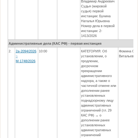
Владимир Андреевич
Судья (мировой
судья) первой
инстанции: Бунина
Наталья Юрьевна
Номер дела в первой
инстанции: 2-
1413/2026
Административные дела (КАC РФ) - первая инстанция
2.
2а-2094/2026
10:00
КАТЕГОРИЯ: Об
Фомина Оль
~
установлении, о
Витальевна
М-1748/2026
продлении,
досрочном
прекращении
административного
надзора, а также о
частичной отмене или
дополнении ранее
установленных
поднадзорному лицу
административных
ограничений (гл. 29
КАС РФ) → о
дополнении ранее
установленных
административных
ограничений