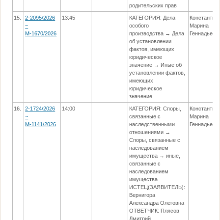
родительских прав
15.
2-2095/2026
13:45
КАТЕГОРИЯ: Дела
Константин
~
особого
Марина
М-1670/2026
производства → Дела
Геннадьевн
об установлении
фактов, имеющих
юридическое
значение → Иные об
установлении фактов,
имеющих
юридическое
значение
16.
2-1724/2026
14:00
КАТЕГОРИЯ: Споры,
Константин
~
связанные с
Марина
М-1141/2026
наследственными
Геннадьевн
отношениями →
Споры, связанные с
наследованием
имущества → иные,
связанные с
наследованием
имущества
ИСТЕЦ(ЗАЯВИТЕЛЬ):
Вернигора
Александра Олеговна
ОТВЕТЧИК: Плясов
Дмитрий