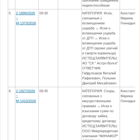
признании гражданина
недееспособным
5.
2-1899/2026
09:30
КАТЕГОРИЯ: Иски,
Константин
~
связанные с
Марина
М-1373/2026
возмещением
Геннадьевн
ущерба → Иски о
возмещении ущерба
от ДТП → Иски о
возмещении ущерба
от ДТП (кроме увечий
и смерти кормильца)
ИСТЕЦ(ЗАЯВИТЕЛЬ):
АО "СК " Астро-Волга"
ОТВЕТЧИК:
Габдулхаков Виталий
Рафилович, Полькин
Дмитрий Михайлович
6.
2-1927/2026
09:45
КАТЕГОРИЯ: Споры,
Константин
~
связанные с
Марина
М-1410/2026
имущественными
Геннадьевн
правами → Иски о
взыскании сумм по
договору займа,
кредитному договору
ИСТЕЦ(ЗАЯВИТЕЛЬ):
ООО Микрокредитная
компания "ФИНАФОР"