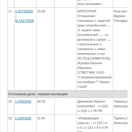
Константинович
17.
2-2073/2026
15:00
КАТЕГОРИЯ:
Константин
~
Отношения,
Марина
М-1517/2026
связанные с защитой
Геннадьевн
прав потребителей →
О защите прав
потребителей → - из
договоров в сфере: →
строительных и
связанных с ними
инженерных услуг
ИСТЕЦ(ЗАЯВИТЕЛЬ):
Жукова Евгения
Юрьевна
ОТВЕТЧИК: ООО
"Специализированный
застройщик "" Проект
строй"
Уголовные дела - первая инстанция
18.
1-200/2026
09:30
Даниленко Кирилл
Таранец Ел
Алексеевич - ст.319;
Александро
ст.318 ч.1 УК РФ
19.
1-224/2026
11:40
<Информация
Таранец Ел
скрыта> - ст.132 ч.4
Александро
п.б; ст.132 ч.4 п.б УК