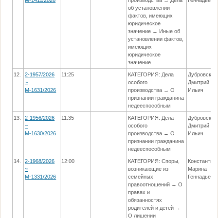
об установлении
фактов, имеющих
юридическое
значение → Иные об
установлении фактов,
имеющих
юридическое
значение
12.
2-1957/2026
11:25
КАТЕГОРИЯ: Дела
Дубровский
~
особого
Дмитрий
М-1631/2026
производства → О
Ильич
признании гражданина
недееспособным
13.
2-1956/2026
11:35
КАТЕГОРИЯ: Дела
Дубровский
~
особого
Дмитрий
М-1630/2026
производства → О
Ильич
признании гражданина
недееспособным
14.
2-1968/2026
12:00
КАТЕГОРИЯ: Споры,
Константин
~
возникающие из
Марина
М-1331/2026
семейных
Геннадьевн
правоотношений → О
правах и
обязанностях
родителей и детей →
О лишении