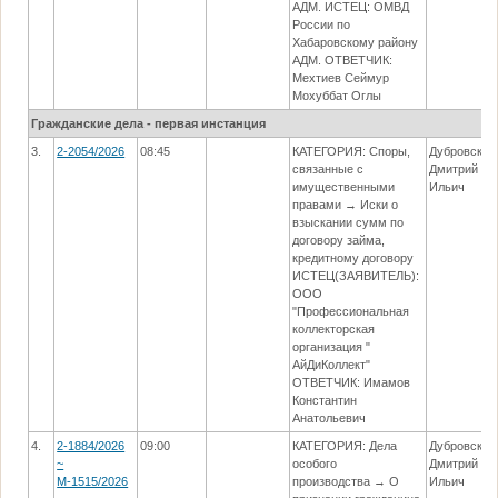
АДМ. ИСТЕЦ: ОМВД
России по
Хабаровскому району
АДМ. ОТВЕТЧИК:
Мехтиев Сеймур
Мохуббат Оглы
Гражданские дела - первая инстанция
3.
2-2054/2026
08:45
КАТЕГОРИЯ: Споры,
Дубровский
связанные с
Дмитрий
имущественными
Ильич
правами → Иски о
взыскании сумм по
договору займа,
кредитному договору
ИСТЕЦ(ЗАЯВИТЕЛЬ):
ООО
"Профессиональная
коллекторская
организация "
АйДиКоллект"
ОТВЕТЧИК: Имамов
Константин
Анатольевич
4.
2-1884/2026
09:00
КАТЕГОРИЯ: Дела
Дубровский
~
особого
Дмитрий
М-1515/2026
производства → О
Ильич