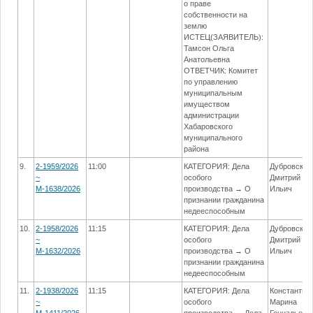
о праве
собственности на
землю
ИСТЕЦ(ЗАЯВИТЕЛЬ):
Тамсон Ольга
Анатольевна
ОТВЕТЧИК: Комитет
по управлению
муниципальным
имуществом
администрации
Хабаровского
муниципального
района
9.
2-1959/2026
11:00
КАТЕГОРИЯ: Дела
Дубровский
~
особого
Дмитрий
М-1638/2026
производства → О
Ильич
признании гражданина
недееспособным
10.
2-1958/2026
11:15
КАТЕГОРИЯ: Дела
Дубровский
~
особого
Дмитрий
М-1632/2026
производства → О
Ильич
признании гражданина
недееспособным
11.
2-1938/2026
11:15
КАТЕГОРИЯ: Дела
Константин
~
особого
Марина
М-1411/2026
производства → Дела
Геннадьевн