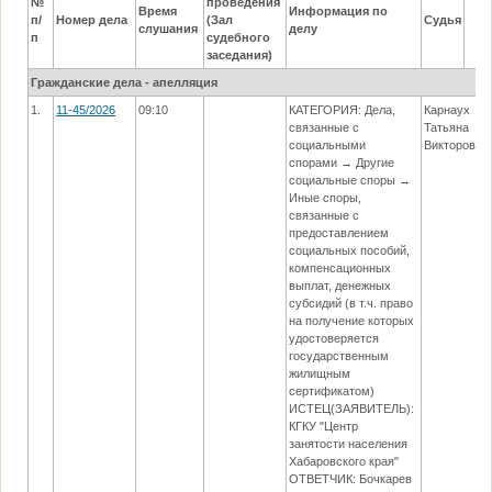
№
проведения
Время
Информация по
п/
Номер дела
(Зал
Судья
слушания
делу
п
судебного
заседания)
Гражданские дела - апелляция
1.
11-45/2026
09:10
КАТЕГОРИЯ: Дела,
Карнаух
связанные с
Татьяна
социальными
Викторовна
спорами → Другие
социальные споры →
Иные споры,
связанные с
предоставлением
социальных пособий,
компенсационных
выплат, денежных
субсидий (в т.ч. право
на получение которых
удостоверяется
государственным
жилищным
сертификатом)
ИСТЕЦ(ЗАЯВИТЕЛЬ):
КГКУ "Центр
занятости населения
Хабаровского края"
ОТВЕТЧИК: Бочкарев