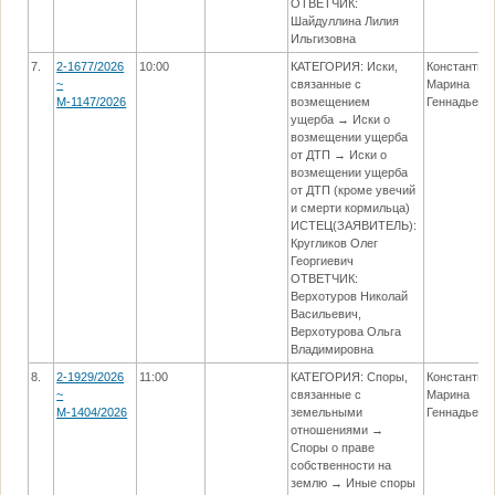
ОТВЕТЧИК:
Шайдуллина Лилия
Ильгизовна
7.
2-1677/2026
10:00
КАТЕГОРИЯ: Иски,
Константин
~
связанные с
Марина
М-1147/2026
возмещением
Геннадьевн
ущерба → Иски о
возмещении ущерба
от ДТП → Иски о
возмещении ущерба
от ДТП (кроме увечий
и смерти кормильца)
ИСТЕЦ(ЗАЯВИТЕЛЬ):
Кругликов Олег
Георгиевич
ОТВЕТЧИК:
Верхотуров Николай
Васильевич,
Верхотурова Ольга
Владимировна
8.
2-1929/2026
11:00
КАТЕГОРИЯ: Споры,
Константин
~
связанные с
Марина
М-1404/2026
земельными
Геннадьевн
отношениями →
Споры о праве
собственности на
землю → Иные споры